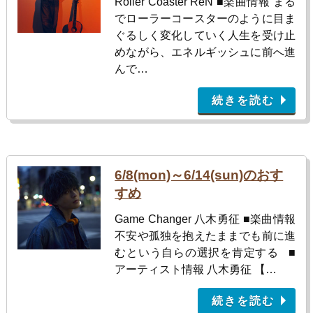
Roller Coaster ReN ■楽曲情報 まる
でローラーコースターのように目ま
ぐるしく変化していく人生を受け止
めながら、エネルギッシュに前へ進
んで…
続きを読む
6/8(mon)～6/14(sun)のおす
すめ
Game Changer 八木勇征 ■楽曲情報
不安や孤独を抱えたままでも前に進
むという自らの選択を肯定する ■
アーティスト情報 八木勇征 【…
続きを読む