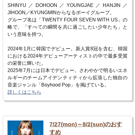
SHINYU／DOHOON／YOUNGJAE／HANJIN／
JIHOON／KYUNGMIN
からなるボーイグループ。
グループ名は「
TWENTY FOUR SEVEN WITH US
」の
略で、「すべての瞬間を共に過ごしたい少年たち」と
いう意味を持つ。
2024年
1
月に韓国でデビュー。新人賞
8
冠を含む、韓国
における
2024
年デビューアーティストの中で最多受賞
の栄誉に輝いた。
2025年
7
月には日本でデビュー。さわやかで明るいエネ
ルギーのチームアイデンティティから拡張した独自の
音楽ジャンル「
Boyhood Pop
」を掲げている。
詳しくはこちら
7/27(mon)～8/2(sun)のおす
すめ