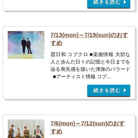
続きを読む
7/13(mon)～7/19(sun)のおす
すめ
霞日和 コブクロ ■楽曲情報 大切な
人と歩んだ日々の記憶と今日までを
辿る喪失感を描いた渾身のバラード
■アーティスト情報 コブ…
続きを読む
7/6(mon)～7/12(sun)のおす
すめ