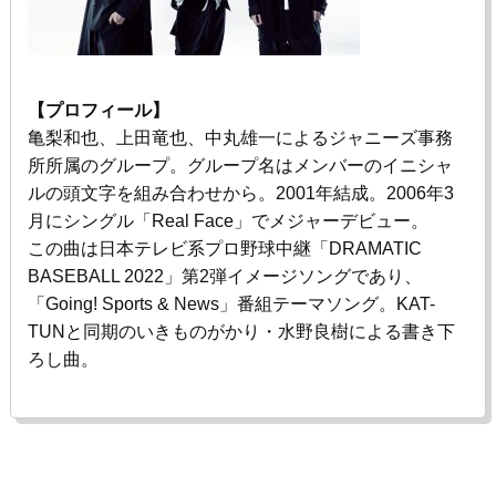
【プロフィール】
亀梨和也、上田竜也、中丸雄一によるジャニーズ事務
所所属のグループ。グループ名はメンバーのイニシャ
ルの頭文字を組み合わせから。2001年結成。
2006
年
3
月にシングル「
Real Face
」でメジャーデビュー。
この曲は日本テレビ系プロ野球中継「
DRAMATIC
BASEBALL 2022
」第
2
弾イメージソングであり、
「
Going! Sports & News
」番組テーマソング。KAT-
TUNと同期のいきものがかり・水野良樹による書き下
ろし曲。
ホームへ戻る