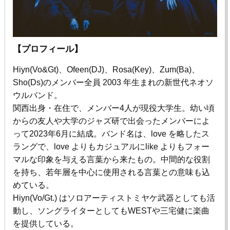
【プロフィール】
Hiyn(Vo&Gt)、
Ofeen(DJ)
、
Rosa(Key)
、
Zum(Ba)
、
Sho(Ds)
のメンバー全員
2003
年生まれの新世代ネオソ
ウルバンド。
関西出身・在住で、メンバー
4
人が現役大学生。幼い頃
からの友人や大学のジャズ研で出会ったメンバーによ
って
2023
年
6
月に結成。バンド名は、
love
を略したス
ラングで、
love
よりもカジュアルに
like
よりもフォー
マルな印象を与える言葉から来たもの。中間的な役割
を持ち、若年層を中心に使用される言葉との意味も込
めている。
Hiyn(Vo/Gt.) はソロアーティストミヤケ武器としても活
動し、ソングライターとしても
WEST
や三宅健に楽曲
を提供している。