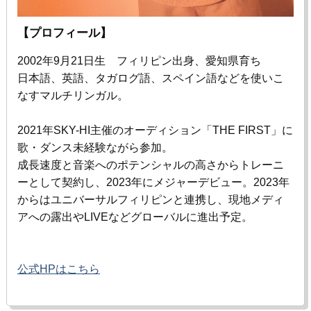
【プロフィール】
2002年
9
月
21
日生 フィリピン出身、愛知県育ち
⽇本語、英語、タガログ語、スペイン語などを使いこ
なすマルチリンガル。
2021年
SKY-HI
主催のオーディション「
THE FIRST
」に
歌・ダンス未経験ながら参加。
成⻑速度と⾳楽へのポテンシャルの⾼さからトレーニ
ーとして契約し、
2023
年にメジャーデビュー。2023年
からはユニバーサルフィリピンと連携し、現地メディ
アへの露出や
LIVE
などグローバルに進出予定。
公式HP
はこちら