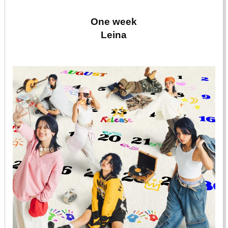
One week
Leina