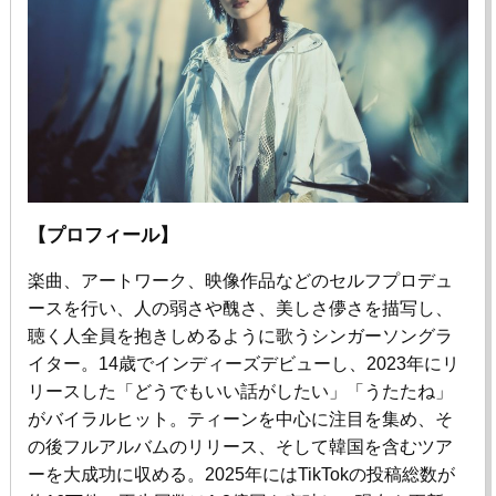
【プロフィール】
楽曲、アートワーク、映像作品などのセルフプロデュ
ースを行い、人の弱さや醜さ、美しさ儚さを描写し、
聴く人全員を抱きしめるように歌うシンガーソングラ
イター。14歳でインディーズデビューし、
2023
年にリ
リースした「どうでもいい話がしたい」「うたたね」
がバイラルヒット。ティーンを中心に注目を集め、そ
の後フルアルバムのリリース、そして韓国を含むツア
ーを大成功に収める。2025年には
TikTok
の投稿総数が