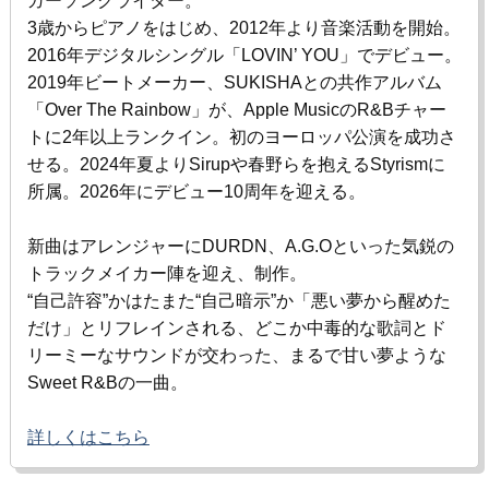
ガーソングライター。
3歳からピアノをはじめ、
2012
年より音楽活動を開始。
2016年デジタルシングル「
LOVIN’ YOU
」でデビュー。
2019年ビートメーカー、
SUKISHA
との共作アルバム
「
Over The Rainbow
」が、
Apple Music
の
R&B
チャー
トに
2
年以上ランクイン。初のヨーロッパ公演を成功さ
せる。2024年夏より
Sirup
や春野らを抱える
Styrism
に
所属。2026年にデビュー
10
周年を迎える。
新曲はアレンジャーに
DURDN
、
A.G.O
といった気鋭の
トラックメイカー陣を迎え、制作。
“自己許容
”
かはたまた
“
自己暗示
”
か「悪い夢から醒めた
だけ」とリフレインされる、どこか中毒的な歌詞とド
リーミーなサウンドが交わった、まるで甘い夢ような
Sweet R&B
の一曲。
詳しくはこちら