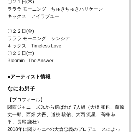
〇
２１日(木)
ラララ モーニング ちゅきちゅきハリケーン
キックス アイラブユー
〇２２日(金)
ラララ モーニング
シンシア
キックス Timeless Love
〇２３日(土)
Bloomin The Answer
■アーティスト情報
なにわ男子
【プロフィール】
関西ジャニーズ
Jr.
から選ばれた
7
人組（大橋 和也、藤原
丈一郎、西畑 大吾、道枝 駿佑、大西 流星、高橋 恭
平、長尾 謙杜）
2018年に関ジャニ
∞
の大倉忠義のプロデュースによっ