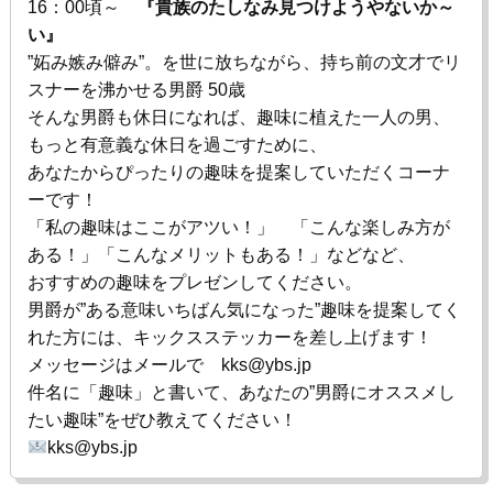
16：00頃～
『貴族のたしなみ見つけようやないか～
い』
”妬み嫉み僻み”。を世に放ちながら、持ち前の文才でリ
スナーを沸かせる男爵 50歳
そんな男爵も休日になれば、趣味に植えた一人の男、
もっと有意義な休日を過ごすために、
あなたからぴったりの趣味を提案していただくコーナ
ーです！
「私の趣味はここがアツい！」 「こんな楽しみ方が
ある！」「こんなメリットもある！」などなど、
おすすめの趣味をプレゼンしてください。
男爵が”ある意味いちばん気になった”趣味を提案してく
れた方には、キックスステッカーを差し上げます！
メッセージはメールで
kks@ybs.jp
件名に「趣味」と書いて、あなたの”男爵にオススメし
たい趣味”をぜひ教えてください！
kks@ybs.jp