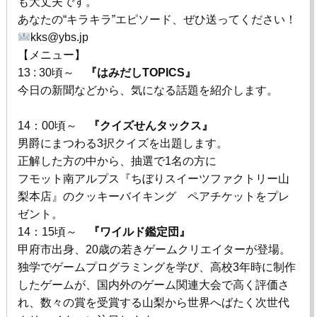
も大丈夫です。
あなたの“キラキラ”エピソード、ぜひ送ってください！
kks@ybs.jp
【メニュー】
13 : 30頃～
『はみだしTOPICS』
今日の新聞などから、気になる話題を紹介します。
14：00頃～
『クイズせんタックス』
男爵にまつわる3択クイズを出題します。
正解した方の中から、抽選で1名の方に
フモット南アルプス『ちぼりスイーツファクトリー山
梨本店』のクッキーバイキング ペアチケットをプレ
ゼント。
14：15頃～
『ワイルド鑑定団』
甲府市出身、20歳の若きゲームクリエイターが登場。
独学でゲームプログラミングを学び、高校3年時に制作
したゲームが、国内外のゲーム関連大会で高く評価さ
れ、数々の賞を受賞する山梨から世界へばたく次世代