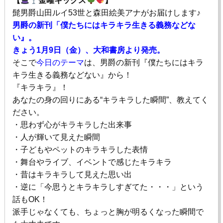
【
金曜キックス
】
髭男爵山田ルイ53世と森田絵美アナがお届けします♪
男爵の新刊「僕たちにはキラキラ生きる義務などな
い』。
きょう1月9日（金）、大和書房より発売。
そこで
今日のテーマ
は、男爵の新刊『僕たちにはキラ
キラ生きる義務などない』から！
『キラキラ』！
あなたの身の回りにある“キラキラした瞬間”、教えてく
ださい。
・思わず心がキラキラした出来事
・人が輝いて見えた瞬間
・子どもやペットのキラキラした表情
・舞台やライブ、イベントで感じたキラキラ
・昔はキラキラして見えた思い出
・逆に「今思うとキラキラしすぎてた・・・」という
話もOK！
派手じゃなくても、ちょっと胸が明るくなった瞬間で