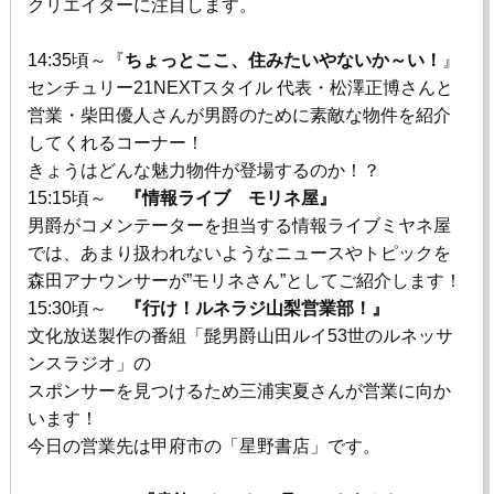
クリエイターに注目します。
14:35頃～『
ちょっとここ、住みたいやないか～い！
』
センチュリー21NEXTスタイル 代表・松澤正博さんと
営業・柴田優人さんが男爵のために素敵な物件を紹介
してくれるコーナー！
きょうはどんな魅力物件が登場するのか！？
15:15頃～
『情報ライブ モリネ屋』
男爵がコメンテーターを担当する情報ライブミヤネ屋
では、あまり扱われないようなニュースやトピックを
森田アナウンサーが”モリネさん”としてご紹介します！
15:30頃～
『行け！ルネラジ山梨営業部！』
文化放送製作の番組「髭男爵山田ルイ53世のルネッサ
ンスラジオ」の
スポンサーを見つけるため三浦実夏さんが営業に向か
います！
今日の営業先は
甲府市の「星野書店」です。