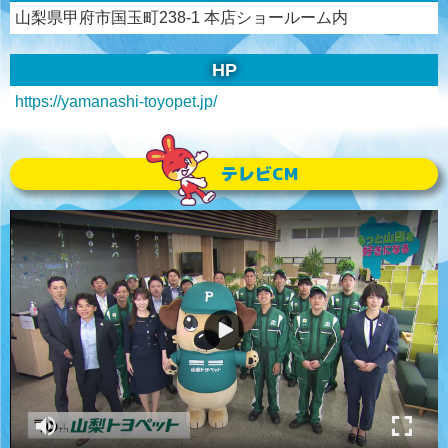
山梨県甲府市国玉町238-1 本店ショールーム内
HP
https://yamanashi-toyopet.jp/
テレビCM