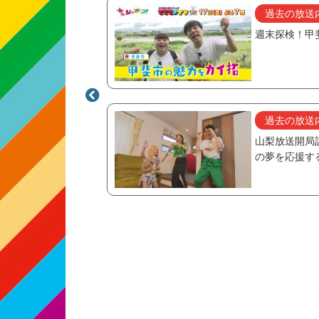
2026/08/07
過去の放送
グルメ大調査
週末探検！甲
07/24
過去の放送
通り商店街を大調査
山梨放送開局
の夢を応援す