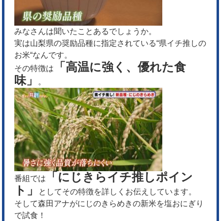
みなさんは聞いたことあるでしょうか。
実は山梨県の奨励品種に指定されている“県イチ推しの
お米“なんです。
「高温に強く、優れた食
その特徴は
味」
。
「にじきらイチ推しポイン
番組では
ト」
としてその特徴を詳しくお伝えしています。
そして森田アナがにじのきらめきの新米を塩おにぎり
で試食！