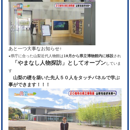
あと一つ大事なお知らせ↑
★県庁に合った山梨近代人物館は
10月から県立博物館内に移設
され
「やまなし人物探訪」としてオープン
していま
す
山梨の礎を築いた先人５０人をタッチパネルで学ぶ
事ができます！！！