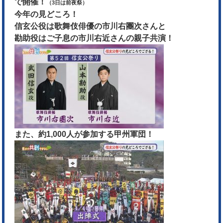
で開催！
（
3日は前夜祭）
今年の見どころ！
信玄公役は歌舞伎俳優の市川右團次さんと
勘助役はご子息の市川右近さんの親子共演！
また、約1,000人が参加する甲州軍団！