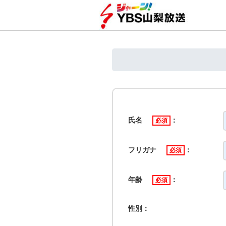
氏名
：
必須
フリガナ
：
必須
年齢
：
必須
性別：