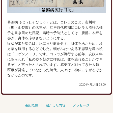
暴瀉病（ぼうしゃびょう）とは、コレラのこと。市川村
（現・山梨市）の名主が、江戸時代後期にコレラ大流行の様
子を書き留めた日記。当時の予防法としては、腹部に木綿を
巻き、身体を冷やさないようにする。
症状が出た場合は、床に入り飲食せず、身体をあたため、漢
方薬を服用するなどでした。頭がふたつある不思議な鳥の絵
は「ヨゲンノトリ」です。コレラが流行する前年、安政４年
にあらわれ「私の姿を朝夕に拝めば、難を逃れることができ
るぞ」と言ったとされています。感染症と戦ってきた人類―
医療が発達していなかった時代、人々は、神仏にすがるほか
なかったのです。
2020年4月14日 23:00
番組概要
紹介した内容
メッセージ