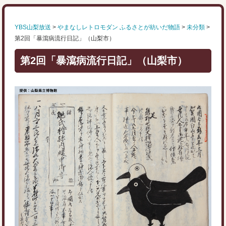
YBS山梨放送
>
やまなしレトロモダン ふるさとが紡いだ物語
>
未分類
>
第2回「暴瀉病流行日記」（山梨市）
第2回「暴瀉病流行日記」（山梨市）