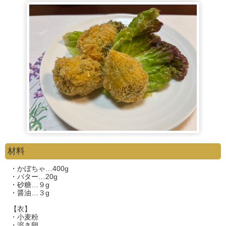
材料
・かぼちゃ…400g
・バター…20g
・砂糖…９g
・醤油…３g
【衣】
・小麦粉
・溶き卵