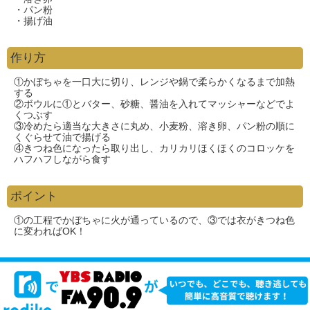
・パン粉
・揚げ油
作り方
①かぼちゃを一口大に切り、レンジや鍋で柔らかくなるまで加熱
する
②ボウルに①とバター、砂糖、醤油を入れてマッシャーなどでよ
くつぶす
③冷めたら適当な大きさに丸め、小麦粉、溶き卵、パン粉の順に
くぐらせて油で揚げる
④きつね色になったら取り出し、カリカリほくほくのコロッケを
ハフハフしながら食す
ポイント
①の工程でかぼちゃに火が通っているので、③では衣がきつね色
に変わればOK！