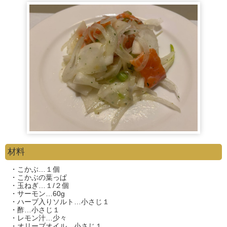
材料
・こかぶ…１個
・こかぶの葉っぱ
・玉ねぎ…１/２個
・サーモン…60g
・ハーブ入りソルト…小さじ１
・酢…小さじ１
・レモン汁…少々
・オリーブオイル…小さじ１