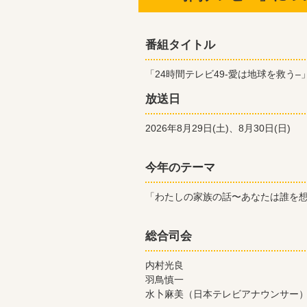
番組タイトル
「24時間テレビ
49-
愛は地球を救う
–
放送日
2026
年
8
月
29
日
(
土
)
、
8
月
30
日
(
日
)
今年のテーマ
「わたしの家族の話〜あなたは誰を
総合司会
内村光良
羽鳥慎一
水卜麻美（日本テレビアナウンサ