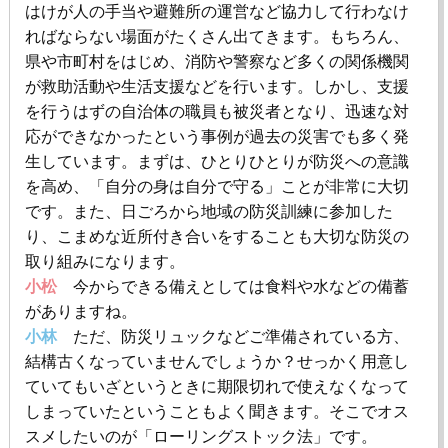
はけが人の手当や避難所の運営など協力して行わなけ
ればならない場面がたくさん出てきます。もちろん、
県や市町村をはじめ、消防や警察など多くの関係機関
が救助活動や生活支援などを行います。しかし、支援
を行うはずの自治体の職員も被災者となり、迅速な対
応ができなかったという事例が過去の災害でも多く発
生しています。まずは、ひとりひとりが防災への意識
を高め、「自分の身は自分で守る」ことが非常に大切
です。また、日ごろから地域の防災訓練に参加した
り、こまめな近所付き合いをすることも大切な防災の
取り組みになります。
小松
今からできる備えとしては食料や水などの備蓄
がありますね。
小林
ただ、防災リュックなどご準備されている方、
結構古くなっていませんでしょうか？せっかく用意し
ていてもいざというときに期限切れで使えなくなって
しまっていたということもよく聞きます。そこでオス
スメしたいのが「ローリングストック法」です。