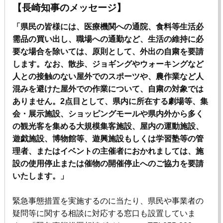
【長崎知事のメッセージ】
「県民の皆様には、医療機関への通院、食料等生活必
需品の買い出し、職場への通勤など、生活の維持に必
要な場合を除いては、原則として、外出の自粛を要請
します。なお、散歩、ジョギングやウォーキングなど
人との接触のない屋外でのスポーツや、農作業など人
混みを避けた屋外での作業について、自粛の対象では
ありません。2点目として、県内に所在する劇場等、集
会・展示施設、ショッピングモールや県内外から多く
の観光客を集める大規模集客施設、屋内の運動施設、
遊戯施設、博物館等、遊興施設もしくは学習塾等の管
理者、またはイベントの主催者におかれましては、施
設の使用停止または催物の開催停止へのご協力を要請
いたします。」
緊急事態措置を実施するのに当たり、県民や事業者の
疑問等に関する相談に対応する窓口も設置していま