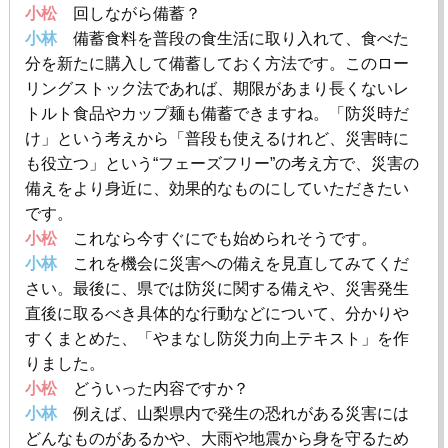
小松
回しながら備蓄？
小林
備蓄食料を普段の食生活に取り入れて、食べた
分を新たに購入して備蓄しておく方法です。このロー
リングストック法であれば、期限があまり長くないレ
トルト食品やカップ麺も備蓄できますね。「防災時だ
け」という考えから「普段も使えるけれど、災害時に
も役立つ」という“フェーズフリー”の考え方で、災害の
備えをより身近に、効果的なものにしていただきたい
です。
小松
これなら今すぐにでも始められそうです。
小林
これを機会に災害への備えを見直してみてくだ
さい。最後に、県では防災に関する備えや、災害発生
直後に取るべき具体的な行動などについて、分かりや
すくまとめた、「やまなし防災力向上テキスト」を作
りました。
小松
どういった内容ですか？
小林
例えば、山梨県内で発生の恐れがある災害には
どんなものがあるかや、大雨や地震から身を守るため