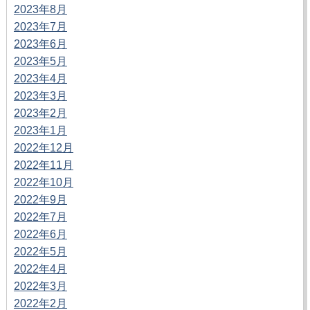
2023年8月
2023年7月
2023年6月
2023年5月
2023年4月
2023年3月
2023年2月
2023年1月
2022年12月
2022年11月
2022年10月
2022年9月
2022年7月
2022年6月
2022年5月
2022年4月
2022年3月
2022年2月