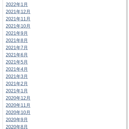
2022年1月
2021年12月
2021年11月
2021年10月
2021年9月
2021年8月
2021年7月
2021年6月
2021年5月
2021年4月
2021年3月
2021年2月
2021年1月
2020年12月
2020年11月
2020年10月
2020年9月
2020年8月