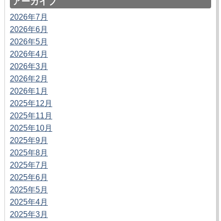
アーカイブ
2026年7月
2026年6月
2026年5月
2026年4月
2026年3月
2026年2月
2026年1月
2025年12月
2025年11月
2025年10月
2025年9月
2025年8月
2025年7月
2025年6月
2025年5月
2025年4月
2025年3月