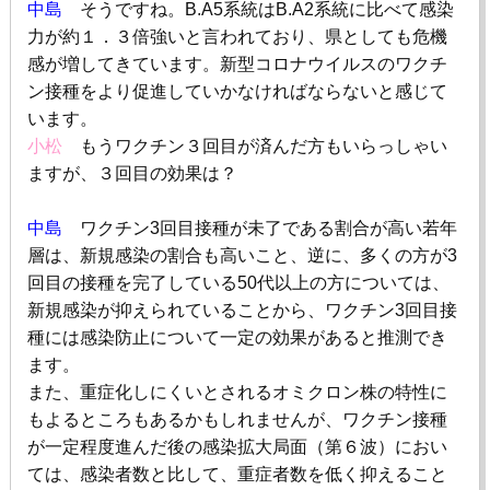
中島
そうですね。
B.A5
系統は
B.A2
系統に比べて感染
力が約１．３倍強いと言われており、県としても危機
感が増してきています。新型コロナウイルスのワクチ
ン接種をより促進していかなければならないと感じて
います。
小松
もうワクチン３回目が済んだ方もいらっしゃい
ますが、３回目の効果は？
中島
ワクチン
3
回目接種が未了である割合が高い若年
層は、新規感染の割合も高いこと、逆に、多くの方が
3
回目の接種を完了している
50
代以上の方については、
新規感染が抑えられていることから、ワクチン
3
回目接
種には感染防止について一定の効果があると推測でき
ます。
また、重症化しにくいとされるオミクロン株の特性に
もよるところもあるかもしれませんが、ワクチン接種
が一定程度進んだ後の感染拡大局面（第６波）におい
ては、感染者数と比して、重症者数を低く抑えること