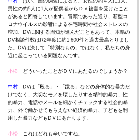
中村
はい、国の調査によると、女性の約４人に
1
人、
男性の約
5
人に
1
人が配偶者からＤＶ被害を受けたこと
があると回答しています。冒頭であった通り、新型コ
ロナウイルスの影響による在宅時間や社会ストレスの
増加、
DV
に関する周知が進んだこともあって、本県の
DV
相談件数は
R2
年度に約
1,600
件と過去最高とりまし
た。DVは決して「特別なもの」ではなく、私たちの身
近に起こっている問題なんです。
小松
どういったことがＤＶにあたるのでしょうか？
中村
DV
は「殴る」・「蹴る」などの身体的な暴力だ
けでなく、大切なモノを壊したりする精神的暴力、性
的暴力、電話やメールを細かくチェックする社会的暴
力、外で働かせてもらえない経済的暴力、子どもを利
用した暴力なども
D
Ｖにあたります。
小松
これはどれも辛いですね。