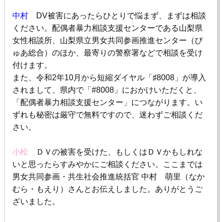
中村
DV
被害にあったらひとりで悩まず、まずは相談
ください。配偶者暴力相談支援センターである山梨県
女性相談所、山梨県立男女共同参画推進センター（ぴ
ゅあ総合）のほか、最寄りの警察署などで相談を受け
付けます。
また、令和
2
年
10
月から短縮ダイヤル「♯
8008
」が導入
されまして、県内で「
#8008
」におかけいただくと、
「配偶者暴力相談支援センター」につながります。い
ずれも秘密は厳守で無料ですので、迷わずご相談くだ
さい。
小松
ＤＶの被害を受けた、もしくはＤＶかもしれな
いと思ったらすみやかにご相談ください。ここまでは
男女共同参画・共生社会推進統括官 中村 萌里（なか
むら・もえり）さんとお伝えしました。ありがとうご
ざいました。