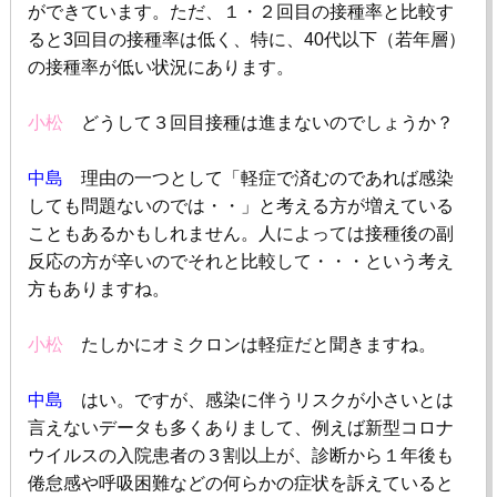
ができています。ただ、１・２回目の接種率と比較す
ると
3
回目の接種率は低く、特に、
40
代以下（若年層）
の接種率が低い状況にあります。
小松
どうして３回目接種は進まないのでしょうか？
中島
理由の一つとして「軽症で済むのであれば感染
しても問題ないのでは・・」と考える方が増えている
こともあるかもしれません。人によっては接種後の副
反応の方が辛いのでそれと比較して・・・という考え
方もありますね。
小松
たしかにオミクロンは軽症だと聞きますね。
中島
はい。ですが、感染に伴うリスクが小さいとは
言えないデータも多くありまして、例えば新型コロナ
ウイルスの入院患者の３割以上が、診断から１年後も
倦怠感や呼吸困難などの何らかの症状を訴えていると