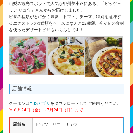
山梨の観光スポットで人気な甲州夢小路にある、
「ピッツェ
リア リュウ」
さんからお届けしました。
ピザの種類がとにかく豊富！トマト、チーズ、特別を意味す
るエクストラの3種類をベースになんと22種類。今が旬の食材
を使ったデザートピザもいちおしです！
店舗情報
クーポンは
YBSアプリ
をダウンロードしてご使用ください。
※６月24日（金）～7
月24日（日）まで
店舗名
ピッツェリア リュウ