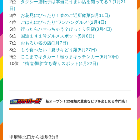
2位
タクシー運転手は本当にうまい店を知ってる？(1月21
日)
3位
お花見にぴったり！春のご近所銘菓(3月11日)
4位
ごはんにぴったり“ワンバングルメ”(2月4日)
5位
行ったらハマっちゃう？びっくり仰店(3月4日)
6位
国道１４１号グルメスポット(5月6日)
7位
おもろい名の店(1月7日)
8位
もう食べたい！夏サキどり麺(5月27日)
9位
ここまでキタカー！極うまキッチンカー(6月10日)
10位
“精進湖線”立ち寄りスポット(4月22日)
新オープン！22種類の豊富なピザを楽しめる専門店！
甲府駅北口から徒歩3分!!