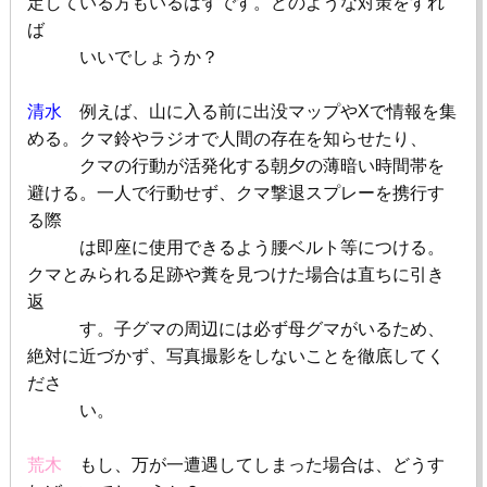
定している方もいるはずです。どのような対策をすれ
ば
いいでしょうか？
清水
例えば、山に入る前に出没マップや
X
で情報を集
める。クマ鈴やラジオで人間の存在を知らせたり、
クマの行動が活発化する朝夕の薄暗い時間帯を
避ける。一人で行動せず、クマ撃退スプレーを携行す
る際
は即座に使用できるよう腰ベルト等につける。
クマとみられる足跡や糞を見つけた場合は直ちに引き
返
す。子グマの周辺には必ず母グマがいるため、
絶対に近づかず、写真撮影をしないことを徹底してく
ださ
い。
荒木
もし、万が一遭遇してしまった場合は、どうす