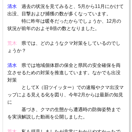
清水
過去の状況を見てみると、
5
月から
11
月にかけて
出没、目撃および捕獲の数が多くなっています。
特に昨年は暖冬だったからでしょうか、
12
月の
状況が前年のおよそ
8
倍の数となりました。
荒木
県では、どのようなクマ対策をしているのでし
ょうか？
清水
県では地域個体群の保全と県民の安全確保を両
立させるための対策を推進しています。なかでも出没
対策
としてX（旧ツイッター）での速報やクマ出没マ
ップによる見える化を図り、今年
2
月からは最新の知見
に
基づき、クマの生態から遭遇時の防御姿勢まで
を実演解説した動画を公開しました。
荒木
私も拝見しましたが非常にわかりやすかったで