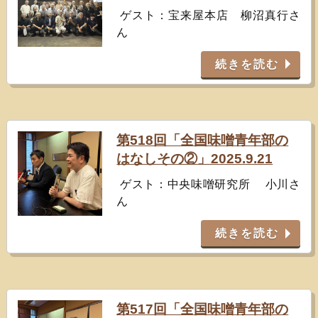
ゲスト：宝来屋本店 柳沼真行さ
ん
続きを読む
第518回「全国味噌青年部の
はなしその②」2025.9.21
ゲスト：中央味噌研究所 小川さ
ん
続きを読む
第517回「全国味噌青年部の