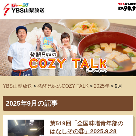
YBS山梨放送
>
発酵兄妹のCOZY TALK
>
2025年
>
9月
2025年9月の記事
第519回「全国味噌青年部の
はなしその③」2025.9.28