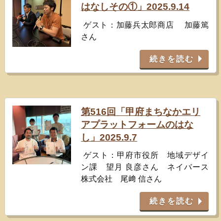
はなしその①」2025.9.14
ゲスト：加藤兵太郎商店 加藤篤
さん
続きを読む
第516回「甲府まちなかエリ
アプラットフォームのはな
し」2025.9.7
ゲスト：甲府市役所 地域デザイ
ン課 望月 良彦さん ネイバース
株式会社 尾﨑 信さん
続きを読む