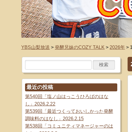
YBS山梨放送
>
発酵兄妹のCOZY TALK
>
2026年
>
最近の投稿
第540回「塩ノ山はっこうひろばのはな
し」2026.2.22
第539回「最近つくっておいしかった発酵
調味料のはなし」2026.2.15
第538回「コミュニティマネージャーのは