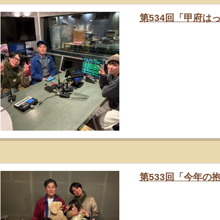
第534回「甲府はっこ
第533回「今年の抱負