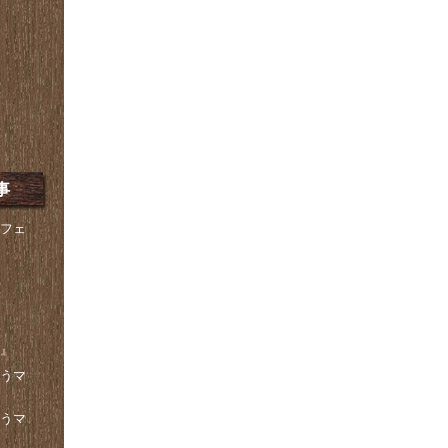
事
ンフェ
話』
こうマ
こうマ