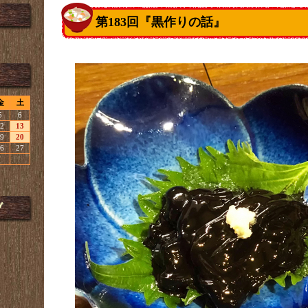
第183回『黒作りの話』
金
土
5
6
2
13
9
20
6
27
ブ