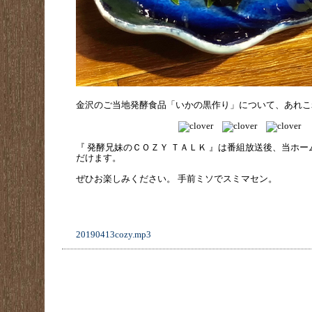
金沢のご当地発酵食品「いかの黒作り」について、あれこ
『 発酵兄妹のＣＯＺＹ ＴＡＬＫ 』は番組放送後、当ホ
だけます。
ぜひお楽しみください。 手前ミソでスミマセン。
20190413cozy.mp3