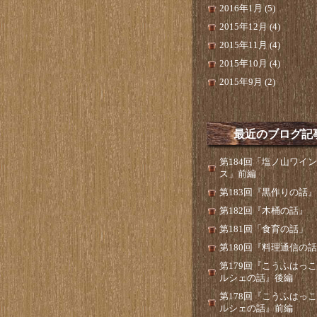
2016年1月 (5)
2015年12月 (4)
2015年11月 (4)
2015年10月 (4)
2015年9月 (2)
最近のブログ記
第184回「塩ノ山ワイ
ス」前編
第183回『黒作りの話』
第182回『木桶の話』
第181回「食育の話」
第180回『料理通信の
第179回『こうふはっ
ルシェの話』後編
第178回『こうふはっ
ルシェの話』前編