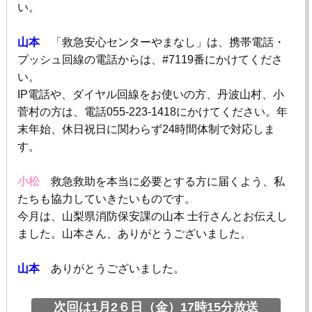
い。
山本
「救急安心センターやまなし」は、携帯電話・
プッシュ回線の電話からは、
#7119
番にかけてくださ
い。
IP電話や、ダイヤル回線をお使いの方、丹波山村、小
菅村の方は、電話
055-223-1418
にかけてください。年
末年始、休日祝日に関わらず
24
時間体制で対応しま
す。
小松
救急救助を本当に必要とする方に届くよう、私
たちも協力していきたいものです。
今月は、山梨県消防保安課の山本 士行さんとお伝えし
ました。山本さん、ありがとうございました。
山本
ありがとうございました。
次回は1月2６日（金）17時15分放送