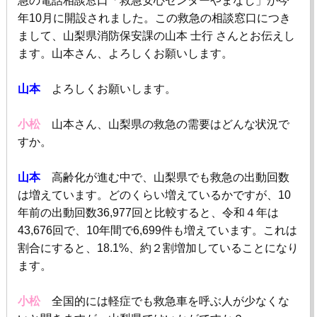
急の電話相談窓口「救急安心センターやまなし」が今
年
10
月に開設されました。この救急の相談窓口につき
まして、山梨県消防保安課の山本 士行 さんとお伝えし
ます。山本さん、よろしくお願いします。
山本
よろしくお願いします。
小松
山本さん、山梨県の救急の需要はどんな状況で
すか。
山本
高齢化が進む中で、山梨県でも救急の出動回数
は増えています。どのくらい増えているかですが、
10
年前の出動回数
36,977
回と比較すると、令和４年は
43,676
回で、
10
年間で
6,699
件も増えています。これは
割合にすると、
18.1%、約２割
増加していることになり
ます。
小松
全国的には軽症でも救急車を呼ぶ人が少なくな