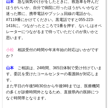
山本
急な病気やけがをしたときに、救急車を呼んだ
ほうがいいか、自分で病院に行ったほうがいいかなど
迷った際に、携帯電話やプッシュ回線の電話から、
#7119
番にかけてください。黒電話ですと055-223-
1418に。つながったところで1番を押す、ないしはオペ
レーターにつながるまで待っていただくのが良いかと
思います。
小松
相談受付の時間や年末年始の対応はいかがです
か？
山本
ご相談は、
24
時間、
365
日体制で受け付けていま
す。委託を受けたコールセンターの看護師が対応しま
す。
また平日の午後
5
時
30
分から午後
9
時までは、医療機関
の多くが診療時間外となるため、直接県内の医師につ
なぐ時間帯となります。