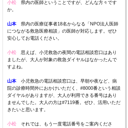
小松
県内の医師ということですが、どんな方々です
か。
山本
県内の医療従事者
18
名からなる「
NPO
法人医師
につながる救急医療相談」の医師が対応します。ぜひ
安心してお電話ください。
小松
思えば、小児救急の夜間の電話相談窓口はあり
ましたが、大人が対象の救急ダイヤルはなかったんで
すよね。
山本
小児救急の電話相談窓口は、早朝や夜など、病
院の診療時間外におかけいただく、
#8000
番という相談
ダイヤルがありますが、大人が利用できる番号はあり
ませんでした。大人の方は
#7119
番。ぜひ、活用いただ
きたいと思います。
小松
それでは、もう一度電話番号をご案内くださ