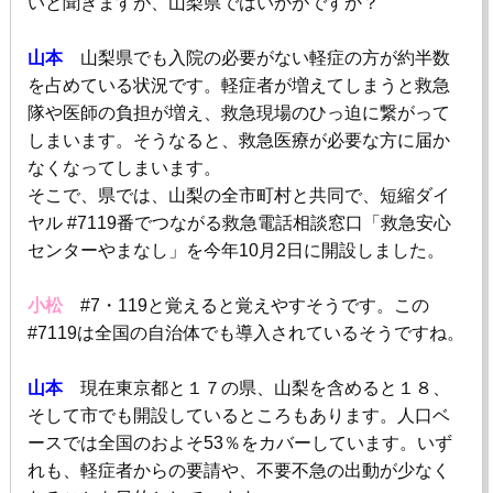
いと聞きますが、山梨県ではいかがですか？
山本
山梨県でも入院の必要がない軽症の方が約半数
を占めている状況です。軽症者が増えてしまうと救急
隊や医師の負担が増え、救急現場のひっ迫に繋がって
しまいます。そうなると、救急医療が必要な方に届か
なくなってしまいます。
そこで、県では、山梨の全市町村と共同で、短縮ダイ
ヤル
#7119
番でつながる救急電話相談窓口「救急安心
センターやまなし」を今年
10
月
2
日に開設しました。
小松
#7・
119
と覚えると覚えやすそうです。この
#7119
は全国の自治体でも導入されているそうですね。
山本
現在東京都と１７の県、山梨を含めると１８、
そして市でも開設しているところもあります。人口ベ
ースでは全国のおよそ
53
％をカバーしています。いず
れも、軽症者からの要請や、不要不急の出動が少なく