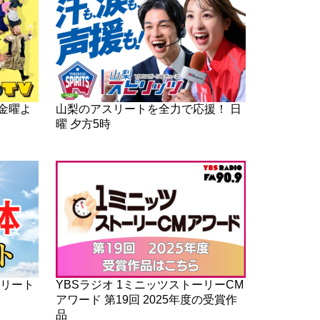
金曜よ
山梨のアスリートを全力で応援！ 日
曜 夕方5時
スリート
YBSラジオ 1ミニッツストーリーCM
アワード 第19回 2025年度の受賞作
品