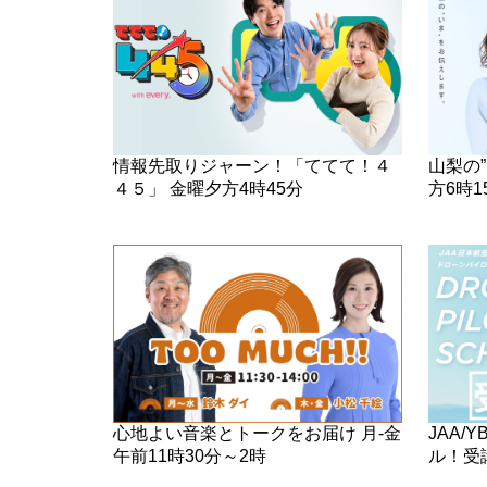
山梨の”
情報先取りジャーン！「ててて！４
方6時1
４５」 金曜夕方4時45分
心地よい音楽とトークをお届け 月-金
JAA
午前11時30分～2時
ル！受