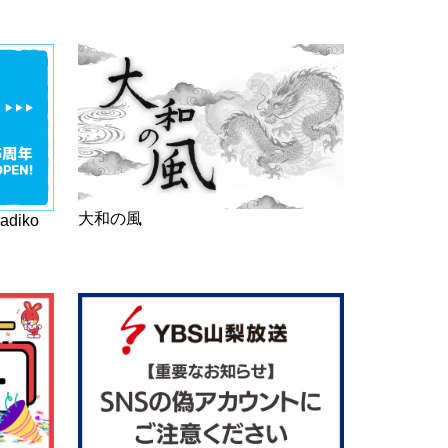
大和の風
diko