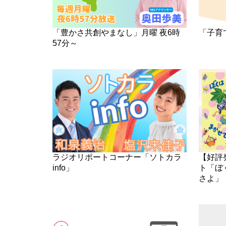
「豊かさ共創やまなし」月曜 夜6時
「子育
57分～
ラジオリポートコーナー「ソトカラ
【好評
info」
ト「ぼ
さよ」