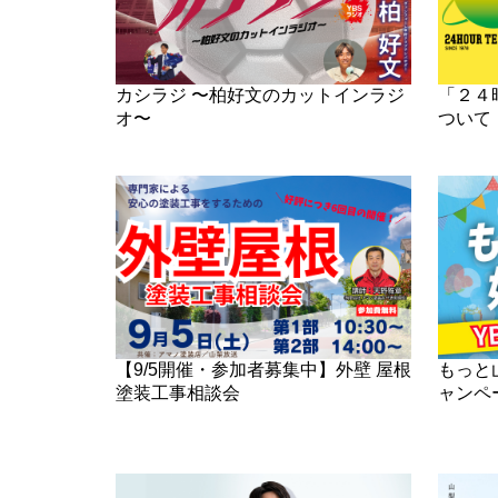
カシラジ 〜柏好文のカットインラジ
「２４
オ〜
ついて
【9/5開催・参加者募集中】外壁 屋根
もっと山
塗装工事相談会
ャンペ