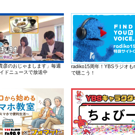
貴彦のおじゃまします」毎週
radiko15周年！YBSラジオもra
ワイドニュースで放送中
で聴こう！