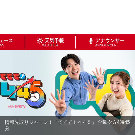
ュース
天気予報
アナウンサー
WS
WEATHER
ANNOUNCER
情報先取りジャーン！「ててて！４４５」 金曜夕方4時45
分