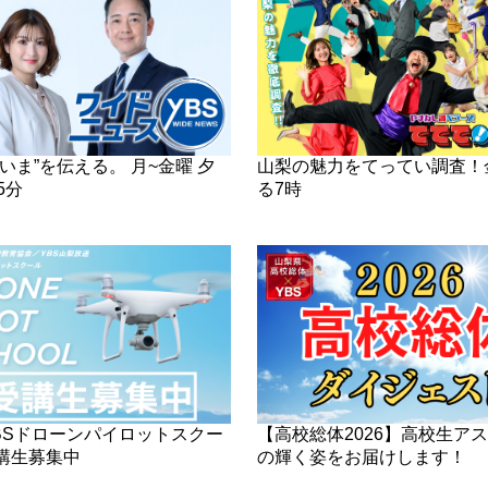
いま”を伝える。 月~金曜 夕
山梨の魅力をてってい調査！
5分
る7時
/YBSドローンパイロットスクー
【高校総体2026】高校生ア
講生募集中
の輝く姿をお届けします！