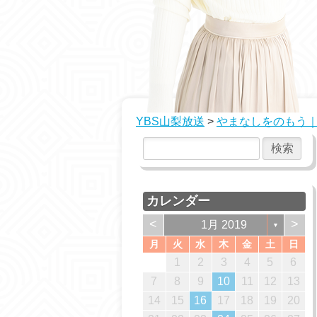
YBS山梨放送
>
やまなしをのもう｜
カレンダー
<
>
1月 2019
▼
月
火
水
木
金
土
日
2
2
1
1
2
1
2
2
3
3
2
2
1
3
1
1
2
3
1
3
1
4
4
3
1
3
2
4
2
2
3
1
4
2
4
2
5
5
1
4
2
4
3
5
1
3
3
1
4
2
5
3
5
1
1
3
6
6
2
5
3
5
1
4
6
2
4
1
4
2
5
3
6
1
4
6
2
2
1
4
7
7
3
6
1
4
6
2
5
7
3
5
1
2
5
1
3
6
1
4
7
2
5
7
3
3
2
1
2
3
4
5
6
6
9
9
5
8
3
6
8
4
7
9
5
7
3
4
7
3
5
8
3
6
9
4
7
9
5
5
4
10
10
10
10
10
7
6
9
4
7
9
5
8
6
8
4
5
8
4
6
9
4
7
5
8
6
6
5
10
10
10
11
11
11
11
11
8
7
5
8
6
9
7
9
5
6
9
5
7
5
8
6
9
7
7
6
12
12
10
12
10
10
12
10
12
11
11
11
9
8
6
9
7
8
6
7
6
8
6
9
7
8
8
7
10
13
13
12
10
12
13
12
10
13
13
11
11
11
11
9
7
8
9
7
8
7
9
7
8
9
9
8
14
14
10
13
13
12
14
10
12
12
10
13
14
12
14
10
10
11
11
11
8
9
8
9
8
8
9
9
7
8
9
10
11
12
13
13
16
16
12
15
10
13
15
14
16
12
14
10
14
10
12
15
10
13
16
14
16
12
12
11
11
11
11
14
17
17
13
16
14
16
12
15
17
13
15
12
15
13
16
14
17
12
15
17
13
13
12
11
11
11
11
15
18
18
14
17
12
15
17
13
16
18
14
16
12
13
16
12
14
17
12
15
18
13
16
18
14
14
13
16
19
19
15
18
13
16
18
14
17
19
15
17
13
14
17
13
15
18
13
16
19
14
17
19
15
15
14
17
20
20
16
19
14
17
19
15
18
20
16
18
14
15
18
14
16
19
14
17
20
15
18
20
16
16
15
18
21
21
17
20
15
18
20
16
19
21
17
19
15
16
19
15
17
20
15
18
21
16
19
21
17
17
16
14
15
16
17
18
19
20