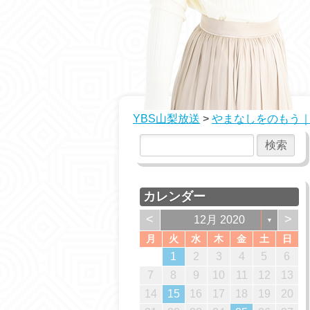
YBS山梨放送
>
やまなしをのもう｜
カレンダー
<
>
12月 2020
▼
月
火
水
木
金
土
日
2
2
1
2
1
2
2
1
3
3
2
1
3
1
1
2
3
1
3
2
1
4
4
1
3
2
4
2
2
3
1
4
2
4
3
2
5
5
1
2
4
3
5
1
3
3
1
4
2
5
3
5
1
1
4
3
6
6
2
3
5
1
4
6
2
4
1
4
2
5
3
6
1
4
6
2
2
5
1
4
7
7
3
1
4
6
2
5
7
3
5
1
2
5
1
3
6
1
4
7
2
5
7
3
3
6
2
1
2
3
4
5
6
6
9
9
5
3
6
8
4
7
9
5
7
3
4
7
3
5
8
3
6
9
4
7
9
5
5
8
4
10
10
10
10
10
7
6
4
7
9
5
8
6
8
4
5
8
4
6
9
4
7
5
8
6
6
9
5
10
10
10
11
11
11
11
11
8
7
5
8
6
9
7
9
5
6
9
5
7
5
8
6
9
7
7
6
12
12
10
12
10
10
12
10
12
11
11
11
9
8
6
9
7
8
6
7
6
8
6
9
7
8
8
7
10
13
13
10
12
13
12
10
13
13
12
11
11
11
11
9
7
8
9
7
8
7
9
7
8
9
9
8
14
14
10
13
12
14
10
12
12
10
13
14
12
14
10
10
13
11
11
11
8
9
8
9
8
8
9
9
7
8
9
10
11
12
13
13
16
16
12
10
13
15
14
16
12
14
10
14
10
12
15
10
13
16
14
16
12
12
15
11
11
11
11
14
17
17
13
14
16
12
15
17
13
15
12
15
13
16
14
17
12
15
17
13
13
16
12
11
11
11
11
15
18
18
14
12
15
17
13
16
18
14
16
12
13
16
12
14
17
12
15
18
13
16
18
14
14
17
13
16
19
19
15
13
16
18
14
17
19
15
17
13
14
17
13
15
18
13
16
19
14
17
19
15
15
18
14
17
20
20
16
14
17
19
15
18
20
16
18
14
15
18
14
16
19
14
17
20
15
18
20
16
16
19
15
18
21
21
17
15
18
20
16
19
21
17
19
15
16
19
15
17
20
15
18
21
16
19
21
17
17
20
16
14
15
16
17
18
19
20