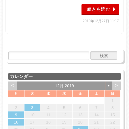
続きを読む
2019年12月27日 11:17
カレンダー
<
>
12月 2019
▼
月
火
水
木
金
土
日
4
7
7
3
6
1
4
6
2
5
7
3
5
1
2
5
3
6
1
4
7
2
5
7
3
3
6
2
1
14
14
10
13
13
12
14
10
12
12
10
13
14
12
14
10
10
13
11
11
11
8
9
8
9
8
9
9
2
3
4
5
6
7
8
18
21
21
17
20
15
18
20
16
19
21
17
19
15
16
19
17
20
15
18
21
16
19
21
17
17
20
16
9
10
11
12
13
14
15
25
28
28
24
27
22
25
27
23
26
28
24
26
22
23
26
24
27
22
25
28
23
26
28
24
24
27
23
16
17
18
19
20
21
22