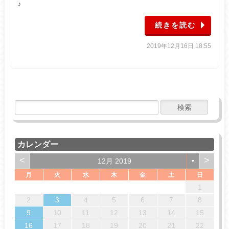
♪
続きを読む
2019年12月16日 18:55
カレンダー
<
>
12月 2019
▼
月
火
水
木
金
土
日
4
7
7
3
6
1
4
6
2
5
7
3
5
1
2
5
3
6
1
4
7
2
5
7
3
3
6
2
1
14
14
10
13
13
12
14
10
12
12
10
13
14
12
14
10
10
13
11
11
11
8
9
8
9
8
9
9
2
3
4
5
6
7
8
18
21
21
17
20
15
18
20
16
19
21
17
19
15
16
19
17
20
15
18
21
16
19
21
17
17
20
16
9
10
11
12
13
14
15
25
28
28
24
27
22
25
27
23
26
28
24
26
22
23
26
24
27
22
25
28
23
26
28
24
24
27
23
16
17
18
19
20
21
22