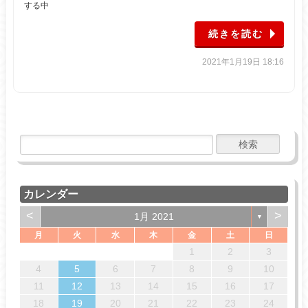
する中
続きを読む
2021年1月19日 18:16
カレンダー
<
>
1月 2021
▼
月
火
水
木
金
土
日
4
7
7
6
1
4
6
2
5
7
3
5
1
2
5
1
3
6
1
4
7
2
5
7
3
3
6
2
1
2
3
14
14
13
13
12
14
10
12
12
10
13
14
12
14
10
10
13
11
11
11
8
9
8
9
8
8
9
9
4
5
6
7
8
9
10
18
21
21
20
15
18
20
16
19
21
17
19
15
16
19
15
17
20
15
18
21
16
19
21
17
17
20
16
11
12
13
14
15
16
17
25
28
28
27
22
25
27
23
26
28
24
26
22
23
26
22
24
27
22
25
28
23
26
28
24
24
27
23
18
19
20
21
22
23
24