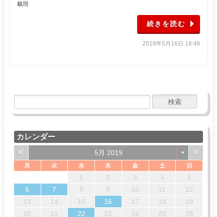
栽培
続きを読む
2019年5月16日 18:48
カレンダー
<
>
5月 2019
▼
月
火
水
木
金
土
日
4
7
7
3
6
1
4
6
2
5
7
3
5
1
2
5
1
3
6
1
4
7
2
7
3
3
6
2
1
2
3
4
5
14
14
10
13
13
12
14
10
12
12
10
13
14
14
10
10
13
11
11
11
8
9
8
9
8
8
9
9
6
7
8
9
10
11
12
18
21
21
17
20
15
18
20
16
19
21
17
19
15
16
19
15
17
20
15
18
21
16
21
17
17
20
16
13
14
15
16
17
18
19
25
28
28
24
27
22
25
27
23
26
28
24
26
22
23
26
22
24
27
22
25
28
23
28
24
24
27
23
20
21
22
23
24
25
26