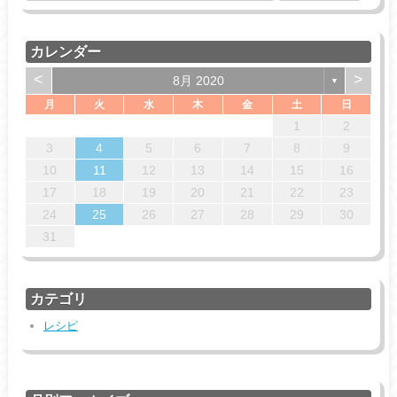
カレンダー
<
>
8月 2020
▼
月
火
水
木
金
土
日
4
7
7
3
6
1
4
6
5
7
3
5
1
2
5
1
3
6
1
4
7
2
5
7
3
3
6
2
1
2
14
14
10
13
13
12
14
10
12
12
10
13
14
12
14
10
10
13
11
11
11
8
8
9
8
8
9
9
3
4
5
6
7
8
9
18
21
21
17
20
15
18
20
19
21
17
19
15
16
19
15
17
20
15
18
21
16
19
21
17
17
20
16
10
11
12
13
14
15
16
25
28
28
24
27
22
25
27
26
28
24
26
22
23
26
22
24
27
22
25
28
23
26
28
24
24
27
23
17
18
19
20
21
22
23
31
29
31
29
29
29
30
31
30
24
25
26
27
28
29
30
31
カテゴリ
レシピ