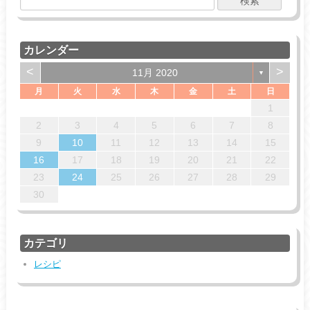
カレンダー
<
>
11月 2020
▼
月
火
水
木
金
土
日
4
7
7
3
6
4
6
2
5
7
3
5
1
2
5
1
3
6
1
4
7
2
5
7
3
3
6
2
1
14
14
10
13
13
12
14
10
12
12
10
13
14
12
14
10
10
13
11
11
11
9
8
9
8
8
9
9
2
3
4
5
6
7
8
18
21
21
17
20
18
20
16
19
21
17
19
15
16
19
15
17
20
15
18
21
16
19
21
17
17
20
16
9
10
11
12
13
14
15
25
28
28
24
27
25
27
23
26
28
24
26
22
23
26
22
24
27
22
25
28
23
26
28
24
24
27
23
16
17
18
19
20
21
22
31
30
31
29
29
29
30
31
30
23
24
25
26
27
28
29
30
カテゴリ
レシピ