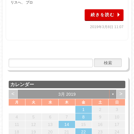
リスへ、 プロ
続きを読む
2019年3月8日 11:07
カレンダー
<
>
3月 2019
▼
月
火
水
木
金
土
日
4
7
7
3
6
1
4
6
2
5
7
3
5
1
2
5
1
3
6
1
4
7
2
5
7
3
6
2
1
2
3
14
14
10
13
13
12
14
10
12
12
10
13
14
12
14
10
13
11
11
11
8
9
8
9
8
8
9
9
4
5
6
7
8
9
10
18
21
21
17
20
15
18
20
16
19
21
17
19
15
16
19
15
17
20
15
18
21
16
19
21
17
20
16
11
12
13
14
15
16
17
25
28
28
24
27
22
25
27
23
26
28
24
26
22
23
26
22
24
27
22
25
28
23
26
28
24
27
23
18
19
20
21
22
23
24