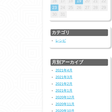
20
23
23
19
22
17
20
22
18
21
23
19
21
18
21
17
19
22
17
20
23
18
21
23
19
19
22
18
21
24
24
20
23
18
21
23
19
22
24
20
22
19
22
18
20
23
18
21
24
19
22
24
20
20
23
19
22
25
25
21
24
19
22
24
20
23
25
21
23
20
23
19
21
24
19
22
25
20
23
25
21
21
24
20
23
26
26
22
25
20
23
25
21
24
26
22
24
21
24
20
22
25
20
23
26
21
24
26
22
22
25
21
24
27
27
23
26
21
24
26
22
25
27
23
25
22
25
21
23
26
21
24
27
22
25
27
23
23
26
22
25
28
28
24
27
22
25
27
23
26
28
24
26
23
26
22
24
27
22
25
28
23
26
28
24
24
27
23
16
17
18
19
20
21
22
27
30
26
29
24
27
29
25
28
30
26
28
25
28
24
26
29
24
27
30
25
28
30
26
26
29
25
28
31
27
30
25
28
30
26
29
27
29
26
29
25
27
30
25
28
31
26
29
27
27
30
26
29
28
31
26
29
27
30
28
30
27
30
26
28
31
26
29
27
30
28
28
31
27
30
29
27
30
28
31
29
28
31
27
29
27
30
28
31
29
28
30
28
31
29
30
29
28
30
28
31
29
30
29
31
29
30
31
29
29
30
31
30
23
24
25
26
27
28
29
31
30
31
カテゴリ
レシピ
月別アーカイブ
2021年4月
2021年3月
2021年2月
2021年1月
2020年12月
2020年11月
2020年10月