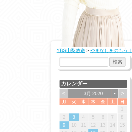
YBS山梨放送
>
やまなしをのもう｜
カレンダー
<
>
3月 2020
▼
月
火
水
木
金
土
日
2
2
1
1
2
1
2
2
1
3
3
2
2
1
3
1
1
2
3
1
3
2
1
4
4
3
1
3
2
4
2
2
3
1
4
2
4
3
2
5
5
1
4
2
4
3
5
1
3
3
1
4
2
5
3
5
1
1
4
3
6
6
2
5
3
5
1
4
6
2
4
1
4
2
5
3
6
1
4
6
2
2
5
1
4
7
7
3
6
1
4
6
2
5
7
3
5
2
5
1
3
6
1
4
7
2
5
7
3
3
6
2
1
6
9
9
5
8
3
6
8
4
7
9
5
7
4
7
3
5
8
3
6
9
4
7
9
5
5
8
4
10
10
10
10
10
7
6
9
4
7
9
5
8
6
8
5
8
4
6
9
4
7
5
8
6
6
9
5
10
10
10
10
11
11
11
11
11
8
7
5
8
6
9
7
9
6
9
5
7
5
8
6
9
7
7
6
12
12
10
12
10
10
12
10
12
11
11
11
11
9
8
6
9
7
8
7
6
8
6
9
7
8
8
7
10
13
13
12
10
12
13
12
10
13
13
12
11
11
11
11
9
7
8
9
8
7
9
7
8
9
9
8
14
14
10
13
13
12
14
10
12
12
10
13
14
12
14
10
10
13
11
11
11
8
9
9
8
8
9
9
2
3
4
5
6
7
8
13
16
16
12
15
10
13
15
14
16
12
14
14
10
12
15
10
13
16
14
16
12
12
15
11
11
11
11
14
17
17
13
16
14
16
12
15
17
13
15
12
15
13
16
14
17
12
15
17
13
13
16
12
11
11
11
15
18
18
14
17
12
15
17
13
16
18
14
16
13
16
12
14
17
12
15
18
13
16
18
14
14
17
13
16
19
19
15
18
13
16
18
14
17
19
15
17
14
17
13
15
18
13
16
19
14
17
19
15
15
18
14
17
20
20
16
19
14
17
19
15
18
20
16
18
15
18
14
16
19
14
17
20
15
18
20
16
16
19
15
18
21
21
17
20
15
18
20
16
19
21
17
19
16
19
15
17
20
15
18
21
16
19
21
17
17
20
16
9
10
11
12
13
14
15