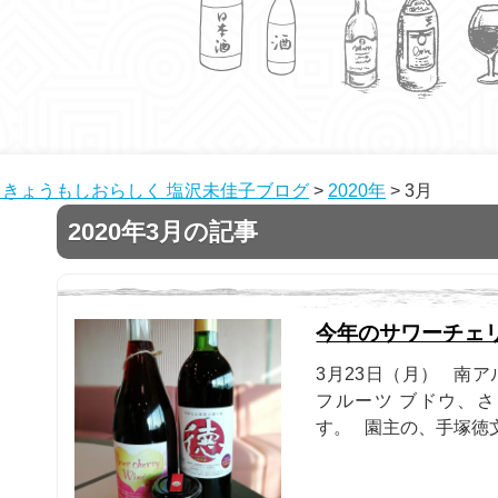
きょうもしおらしく 塩沢未佳子ブログ
>
2020年
>
3月
2020年3月の記事
今年のサワーチェ
3月23日（月） 南
フルーツ ブドウ、
す。 園主の、手塚徳