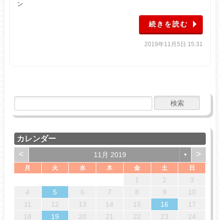
ン
続きを読む
2019年11月5日 15:31
カレンダー
<
>
11月 2019
▼
月
火
水
木
金
土
日
4
7
7
3
6
1
4
6
2
5
7
3
5
1
2
5
1
6
1
4
7
2
5
7
3
3
6
2
1
2
3
14
14
10
13
13
12
14
10
12
12
13
14
12
14
10
10
13
11
11
11
8
9
8
9
8
8
9
9
4
5
6
7
8
9
10
18
21
21
17
20
15
18
20
16
19
21
17
19
15
16
19
15
20
15
18
21
16
19
21
17
17
20
16
11
12
13
14
15
16
17
25
28
28
24
27
22
25
27
23
26
28
24
26
22
23
26
22
27
22
25
28
23
26
28
24
24
27
23
18
19
20
21
22
23
24