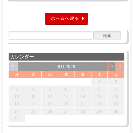
ホームへ戻る
カレンダー
<
>
8月 2026
▼
月
火
水
木
金
土
日
4
7
7
3
6
1
4
6
2
5
7
3
5
1
2
5
1
3
6
1
4
7
2
5
7
3
3
6
2
1
2
14
14
10
13
13
12
14
10
12
12
10
13
14
12
14
10
10
13
11
11
11
8
9
8
9
8
8
9
9
3
4
5
6
7
8
9
18
21
21
17
20
15
18
20
16
19
21
17
19
15
16
19
15
17
20
15
18
21
16
19
21
17
17
20
16
10
11
12
13
14
15
16
25
28
28
24
27
22
25
27
23
26
28
24
26
22
23
26
22
24
27
22
25
28
23
26
28
24
24
27
23
17
18
19
20
21
22
23
31
29
30
31
29
29
29
30
31
30
24
25
26
27
28
29
30
31