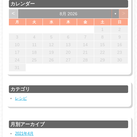
カレンダー
<
>
8月 2026
▼
月
火
水
木
金
土
日
4
7
7
3
6
1
4
6
2
5
7
3
5
1
2
5
1
3
6
1
4
7
2
5
7
3
3
6
2
1
2
14
14
10
13
13
12
14
10
12
12
10
13
14
12
14
10
10
13
11
11
11
8
9
8
9
8
8
9
9
3
4
5
6
7
8
9
18
21
21
17
20
15
18
20
16
19
21
17
19
15
16
19
15
17
20
15
18
21
16
19
21
17
17
20
16
10
11
12
13
14
15
16
25
28
28
24
27
22
25
27
23
26
28
24
26
22
23
26
22
24
27
22
25
28
23
26
28
24
24
27
23
17
18
19
20
21
22
23
31
29
30
31
29
29
29
30
31
30
24
25
26
27
28
29
30
31
カテゴリ
レシピ
月別アーカイブ
2021年4月